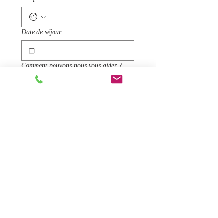
Date de séjour
Comment pouvons-nous vous aider ?
Envoyer
N'hésitez pas à nous questionner pour
obtenir plus de renseignements sur nos
services.